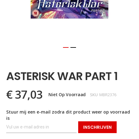
Ga
naar
het
ASTERISK WAR PART 1
begin
van
de
€ 37,03
afbeeldingen-
Niet Op Voorraad
SKU
MBR2376
gallerij
Stuur mij een e-mail zodra dit product weer op voorraad
is
INSCHRIJVEN