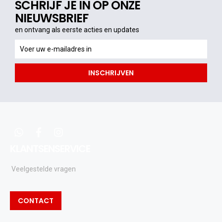
SCHRIJF JE IN OP ONZE
NIEUWSBRIEF
en ontvang als eerste acties en updates
en
ontvang
als
INSCHRIJVEN
eerste
acties
en
updates
whatsapp
facebook
instagram
KLANTSENSERVICE
Veelgestelde vragen
CONTACT