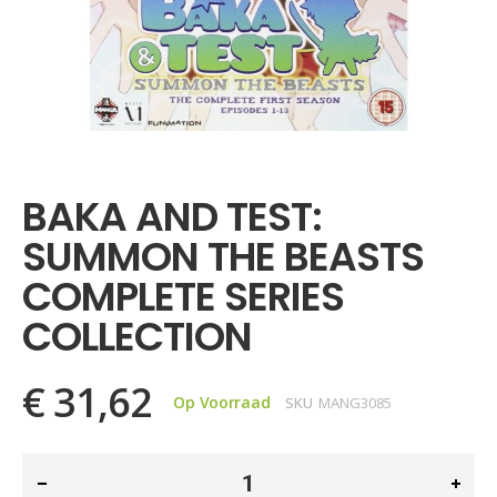
Ga
naar
het
BAKA AND TEST:
begin
van
SUMMON THE BEASTS
de
afbeeldingen-
COMPLETE SERIES
gallerij
COLLECTION
€ 31,62
Op Voorraad
SKU
MANG3085