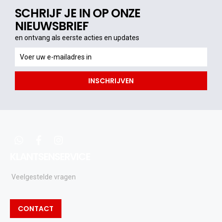
SCHRIJF JE IN OP ONZE
NIEUWSBRIEF
en ontvang als eerste acties en updates
en
ontvang
als
INSCHRIJVEN
eerste
acties
en
updates
whatsapp
facebook
instagram
KLANTSENSERVICE
Veelgestelde vragen
CONTACT