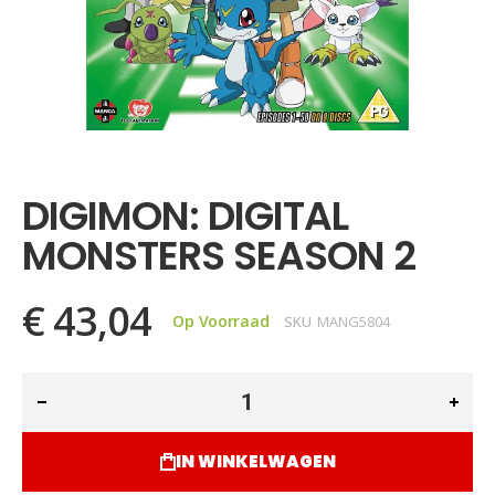
Ga
naar
het
DIGIMON: DIGITAL
begin
van
MONSTERS SEASON 2
de
afbeeldingen-
gallerij
€ 43,04
Op Voorraad
SKU
MANG5804
IN WINKELWAGEN