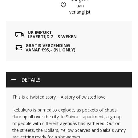
aan
verlanglijst
UK IMPORT
LEVERTIJD 2 - 3 WEKEN
GRATIS VERZENDING
VANAF €95,- (NL ONLY)
DETAILS
This is a twisted story.... A story of twisted love.
Ikebukuro is primed to explode, as pockets of chaos
flare up all over the city. In Shinra s apartment, a group
of people with different agendas has gathered. Out on
the streets, the Dollars, Yellow Scarves and Saika s Army
are getting ready for a showdown.