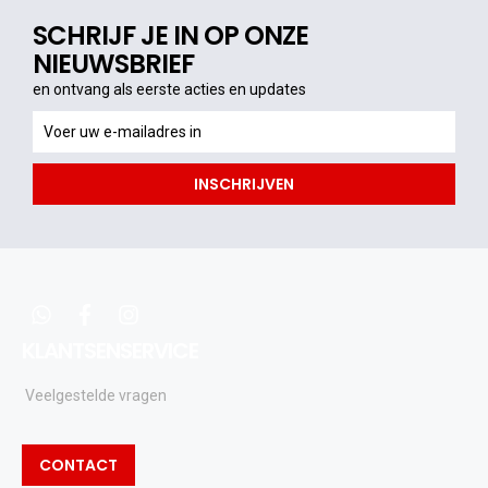
SCHRIJF JE IN OP ONZE
NIEUWSBRIEF
en ontvang als eerste acties en updates
en
ontvang
als
INSCHRIJVEN
eerste
acties
en
updates
whatsapp
facebook
instagram
KLANTSENSERVICE
Veelgestelde vragen
CONTACT