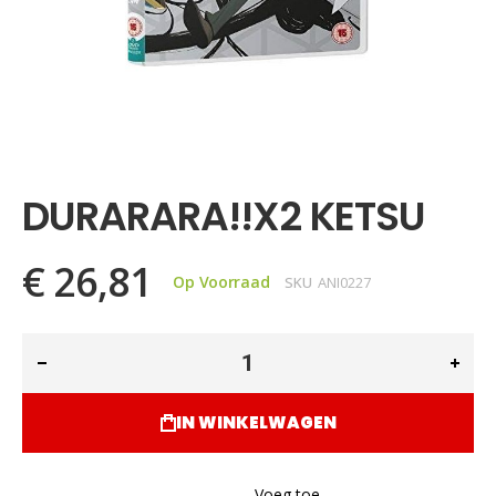
Ga
naar
het
DURARARA!!X2 KETSU
begin
van
de
€ 26,81
afbeeldingen-
Op Voorraad
SKU
ANI0227
gallerij
IN WINKELWAGEN
Voeg toe