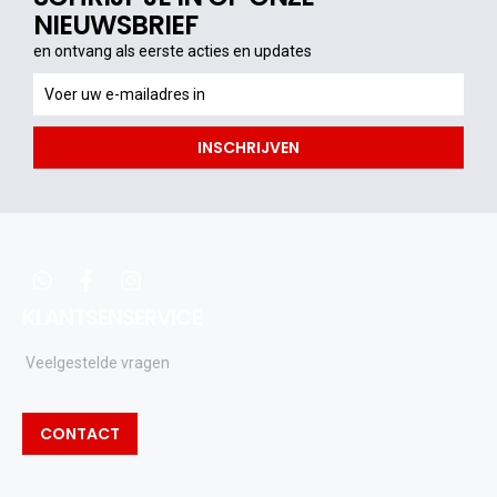
NIEUWSBRIEF
en ontvang als eerste acties en updates
en
ontvang
als
INSCHRIJVEN
eerste
acties
en
updates
whatsapp
facebook
instagram
KLANTSENSERVICE
Veelgestelde vragen
CONTACT