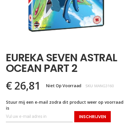
Ga
naar
het
EUREKA SEVEN ASTRAL
begin
van
OCEAN PART 2
de
afbeeldingen-
gallerij
€ 26,81
Niet Op Voorraad
SKU
MANG3160
Stuur mij een e-mail zodra dit product weer op voorraad
is
INSCHRIJVEN