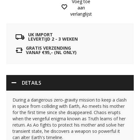
Voeg toe
aan
verlanglijst
UK IMPORT
LEVERTIJD 2 - 3 WEKEN
GRATIS VERZENDING
VANAF €95,- (NL ONLY)
DETAILS
During a dangerous zero-gravity mission to keep a clash
in space from colliding with Earth, Ao meets his mother
for the first time since she disappeared. Chaos erupts
when the vengeful enigma known as Truth learns of her
return. As Ao fights to protect his mother and solve her
transient state, he discovers a weapon so powerful it
can alter Earth's timeline.