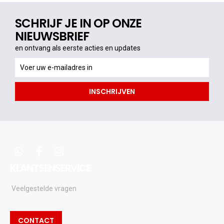
SCHRIJF JE IN OP ONZE
NIEUWSBRIEF
en ontvang als eerste acties en updates
en
ontvang
als
INSCHRIJVEN
eerste
acties
en
updates
whatsapp
facebook
instagram
KLANTSENSERVICE
Veelgestelde vragen
CONTACT