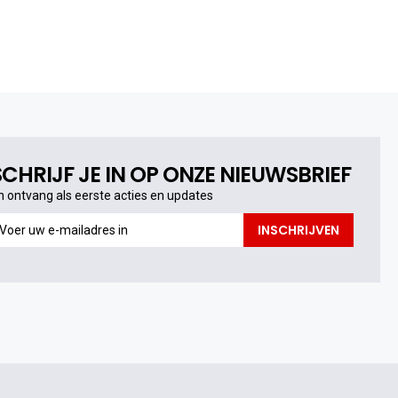
SCHRIJF JE IN OP ONZE NIEUWSBRIEF
n ontvang als eerste acties en updates
n
INSCHRIJVEN
ntvang
s
erste
cties
n
pdates