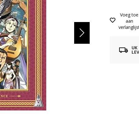
Voeg toe
aan
verlanglijs
UK
LEV