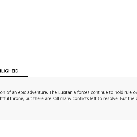
LIGHEID
n of an epic adventure. The Lusitania forces continue to hold rule ov
ghtful throne, but there are still many conflicts left to resolve. But th