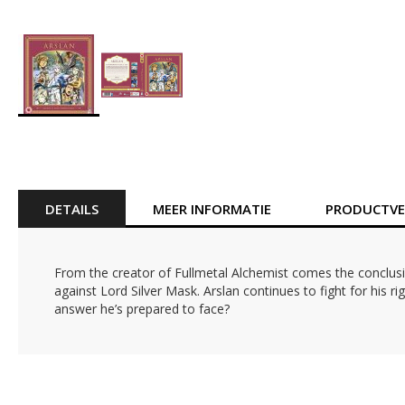
Ga
naar
het
begin
van
DETAILS
MEER INFORMATIE
PRODUCTVEI
de
afbeeldingen-
gallerij
From the creator of Fullmetal Alchemist comes the conclusio
against Lord Silver Mask. Arslan continues to fight for his ri
answer he’s prepared to face?