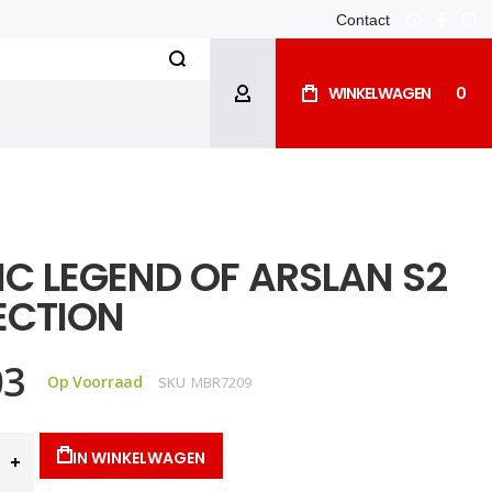
Contact
whatsapp
facebo
ins
Search
WINKELWAGEN
0
ACCOUNT
IC LEGEND OF ARSLAN S2
ECTION
03
Op Voorraad
SKU
MBR7209
IN WINKELWAGEN