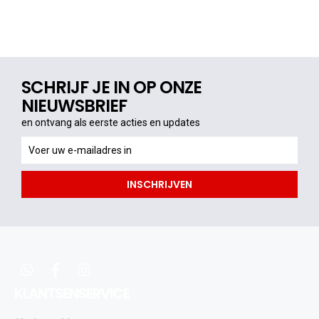
SCHRIJF JE IN OP ONZE
NIEUWSBRIEF
en ontvang als eerste acties en updates
en
ontvang
als
INSCHRIJVEN
eerste
acties
en
updates
whatsapp
facebook
instagram
KLANTSENSERVICE