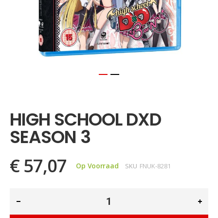
Ga
naar
het
HIGH SCHOOL DXD
begin
van
SEASON 3
de
afbeeldingen-
gallerij
€ 57,07
Op Voorraad
SKU
FNUK-8281