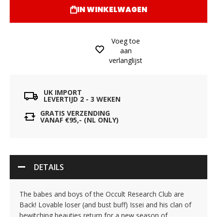
IN WINKELWAGEN
Voeg toe
aan
verlanglijst
UK IMPORT
LEVERTIJD 2 - 3 WEKEN
GRATIS VERZENDING
VANAF €95,- (NL ONLY)
DETAILS
The babes and boys of the Occult Research Club are
Back! Lovable loser (and bust buff) Issei and his clan of
bewitching beauties return for a new season of