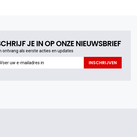
SCHRIJF JE IN OP ONZE NIEUWSBRIEF
n ontvang als eerste acties en updates
n
INSCHRIJVEN
ntvang
s
erste
cties
n
pdates