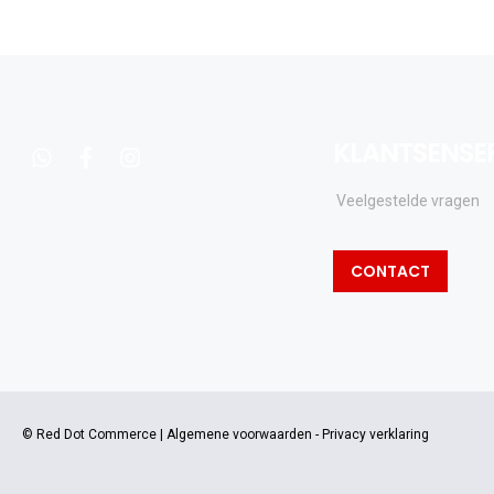
KLANTSENSE
whatsapp
facebook
instagram
Veelgestelde vragen
CONTACT
© Red Dot Commerce |
Algemene voorwaarden
-
Privacy verklaring