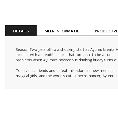
Ga
naar
het
begin
van
DETAILS
MEER INFORMATIE
PRODUCTVEI
de
afbeeldingen-
gallerij
Season Two gets off to a shocking start as Ayumu breaks Ha
incident with a dreadful dance that turns out to be a curse
problems when Ayumu's mysterious drinking buddy turns out 
To save his friends and defeat this adorable new menace, zo
magical girls, and the world's cutest necromancer, Ayumu ju