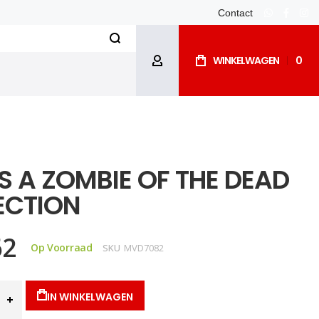
Contact
whatsapp
facebo
ins
Search
WINKELWAGEN
0
ACCOUNT
IS A ZOMBIE OF THE DEAD
ECTION
62
Op Voorraad
SKU
MVD7082
IN WINKELWAGEN