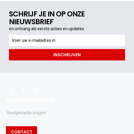
SCHRIJF JE IN OP ONZE
NIEUWSBRIEF
en ontvang als eerste acties en updates
en
ontvang
als
INSCHRIJVEN
eerste
acties
en
updates
whatsapp
facebook
instagram
KLANTSENSERVICE
Veelgestelde vragen
CONTACT