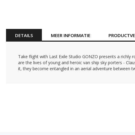
Ga
naar
het
begin
van
DETAILS
MEER INFORMATIE
PRODUCTVEI
de
afbeeldingen-
gallerij
Take flight with Last Exile Studio GONZO presents a richly r
are the lives of young and heroic van ship sky porters - Clau
it, they become entangled in an aerial adventure between two