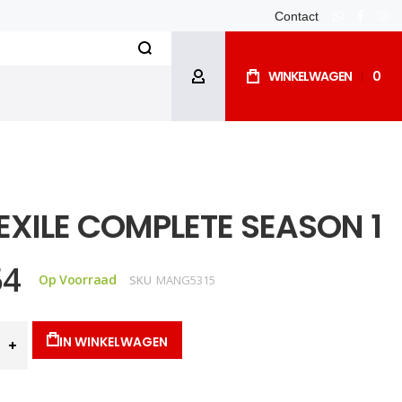
Contact
whatsapp
facebo
ins
Search
WINKELWAGEN
0
ACCOUNT
EXILE COMPLETE SEASON 1
54
Op Voorraad
SKU
MANG5315
IN WINKELWAGEN