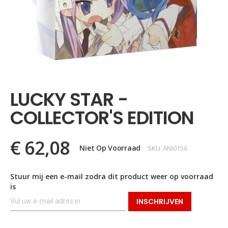
Ga
naar
het
LUCKY STAR -
begin
van
COLLECTOR'S EDITION
de
afbeeldingen-
gallerij
€ 62,08
Niet Op Voorraad
SKU
ANI0156
Stuur mij een e-mail zodra dit product weer op voorraad
is
INSCHRIJVEN