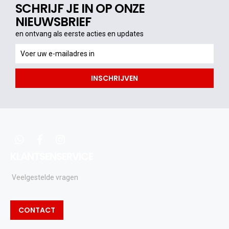
SCHRIJF JE IN OP ONZE
NIEUWSBRIEF
en ontvang als eerste acties en updates
en
ontvang
als
INSCHRIJVEN
eerste
acties
en
updates
whatsapp
facebook
instagram
KLANTSENSERVICE
Veelgestelde vragen
CONTACT