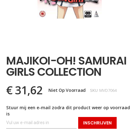
Ga
naar
het
MAJIKOI-OH! SAMURAI
begin
van
GIRLS COLLECTION
de
afbeeldingen-
gallerij
€ 31,62
Niet Op Voorraad
SKU
MVD7064
Stuur mij een e-mail zodra dit product weer op voorraad
is
INSCHRIJVEN