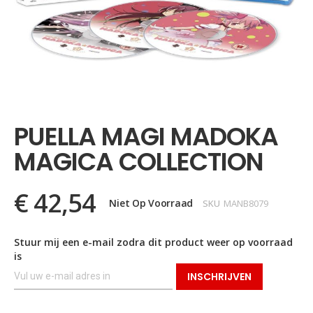
Ga
naar
het
PUELLA MAGI MADOKA
begin
van
MAGICA COLLECTION
de
afbeeldingen-
gallerij
€ 42,54
Niet Op Voorraad
SKU
MANB8079
Stuur mij een e-mail zodra dit product weer op voorraad
is
INSCHRIJVEN