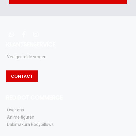
acties
en
updates
whatsapp
facebook
instagram
KLANTSENSERVICE
Veelgestelde vragen
CONTACT
RED DOT COMMERCE
Over ons
Anime figuren
Dakimakura Bodypillows