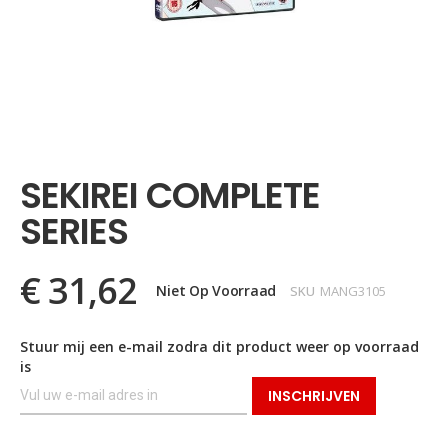
Ga
naar
het
SEKIREI COMPLETE
begin
van
SERIES
de
afbeeldingen-
gallerij
€ 31,62
Niet Op Voorraad
SKU
MANG3105
Stuur mij een e-mail zodra dit product weer op voorraad
is
INSCHRIJVEN