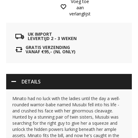
Voeg toe
aan
verlanglijst
UK IMPORT
LEVERTIJD 2 - 3 WEKEN
GRATIS VERZENDING
VANAF €95,- (NL ONLY)
DETAILS
Minato had no luck with the ladies until the day a well-
rounded warrior-babe named Musubi fell into his life -
and crushed his face with her ginormous cleavage.
Hunted by a stunning pair of twin sisters, Musubi was
searching for the right guy to give her a squeeze and
unlock the hidden powers lurking beneath her ample
assets. Minato fits the bill, and now he's caught in the