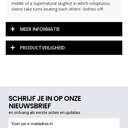
middle of a supernatural slugfest in which voluptuous
vixens take turns beating each others' clothes off!
MEER INFORMATIE
PRODUCTVEILIGHEID
SCHRIJF JE IN OP ONZE
NIEUWSBRIEF
en ontvang als eerste acties en updates
en
ontvang