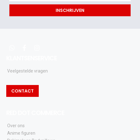
als
INSCHRIJVEN
eerste
acties
en
updates
whatsapp
facebook
instagram
KLANTSENSERVICE
Veelgestelde vragen
CONTACT
RED DOT COMMERCE
Over ons
Anime figuren