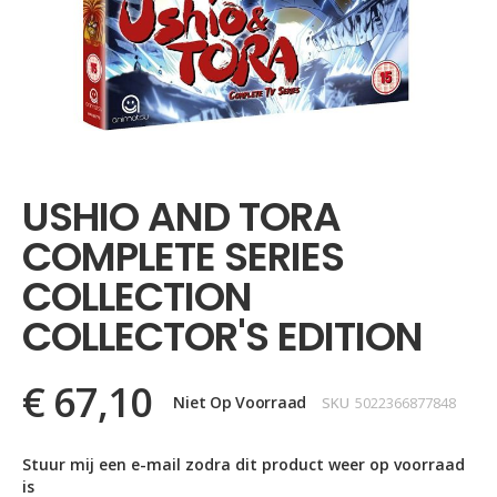
Ga
naar
het
USHIO AND TORA
begin
van
COMPLETE SERIES
de
afbeeldingen-
COLLECTION
gallerij
COLLECTOR'S EDITION
€ 67,10
Niet Op Voorraad
SKU
5022366877848
Stuur mij een e-mail zodra dit product weer op voorraad
is