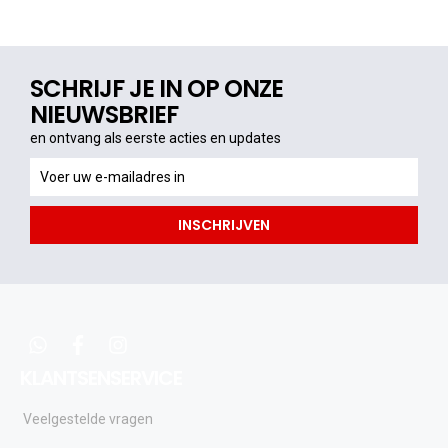
SCHRIJF JE IN OP ONZE
NIEUWSBRIEF
en ontvang als eerste acties en updates
en
ontvang
als
INSCHRIJVEN
eerste
acties
en
updates
whatsapp
facebook
instagram
KLANTSENSERVICE
Veelgestelde vragen