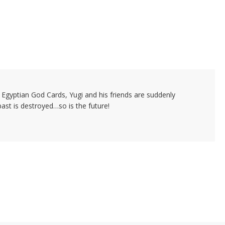
e Egyptian God Cards, Yugi and his friends are suddenly
past is destroyed…so is the future!