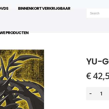
DVDS
BINNENKORT VERKRIJGBAAR
UWE PRODUCTEN
YU-G
€ 42,