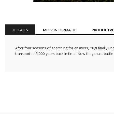
Ga
naar
het
begin
van
DETAILS
MEER INFORMATIE
PRODUCTVEI
de
afbeeldingen-
gallerij
After four seasons of searching for answers, Yugi finally un
transported 5,000 years back in time! Now they must battle t