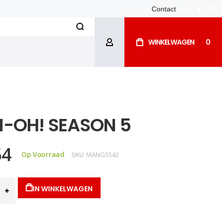
Contact
whatsapp
facebo
ins
Search
WINKELWAGEN
0
ACCOUNT
I-OH! SEASON 5
54
Op Voorraad
SKU
MANG5542
IN WINKELWAGEN